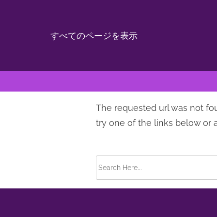
すべてのページを表示
S
The requested url was not fo
k
try one of the links below or 
i
p
t
S
o
e
c
a
o
r